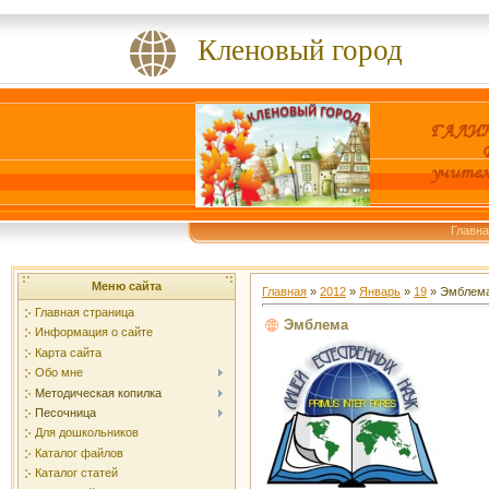
Кленовый город
Главн
Меню сайта
Главная
»
2012
»
Январь
»
19
» Эмблем
Главная страница
Эмблема
Информация о сайте
Карта сайта
Обо мне
Методическая копилка
Песочница
Для дошкольников
Каталог файлов
Каталог статей