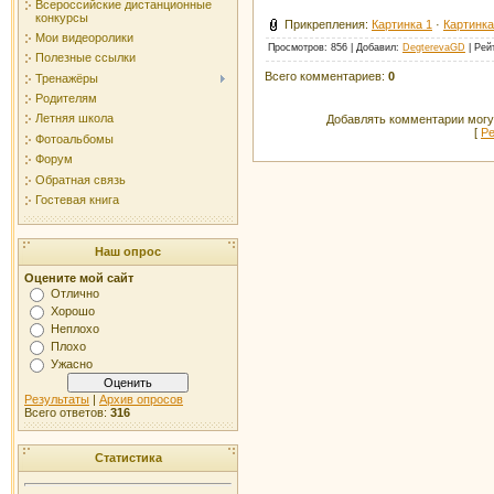
Всероссийские дистанционные
конкурсы
Прикрепления
:
Картинка 1
·
Картинка
Мои видеоролики
Просмотров
: 856 |
Добавил
:
DegterevaGD
|
Рей
Полезные ссылки
Всего комментариев
:
0
Тренажёры
Родителям
Летняя школа
Добавлять комментарии могу
[
Ре
Фотоальбомы
Форум
Обратная связь
Гостевая книга
Наш опрос
Оцените мой сайт
Отлично
Хорошо
Неплохо
Плохо
Ужасно
Результаты
|
Архив опросов
Всего ответов:
316
Статистика