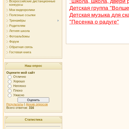
"Школа, школа, двери 
Всероссийские дистанционные
конкурсы
Детская группа "Волш
Мои видеоролики
Детская музыка для с
Полезные ссылки
Тренажёры
"Песенка о радуге"
Родителям
Летняя школа
Фотоальбомы
Форум
Обратная связь
Гостевая книга
Наш опрос
Оцените мой сайт
Отлично
Хорошо
Неплохо
Плохо
Ужасно
Результаты
|
Архив опросов
Всего ответов:
316
Статистика