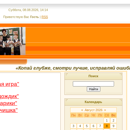
Суббота, 08.08.2026, 14:14
Приветствую Вас
Гость
|
RSS
«Копай глубже, смотри лучше, исправляй ошибки, 
Поиск
я игра"
дождик"
арики"
Календарь
чишка"
«
Август 2026
»
Пн
Вт
Ср
Чт
Пт
Сб
Вс
1
2
3
4
5
6
7
8
9