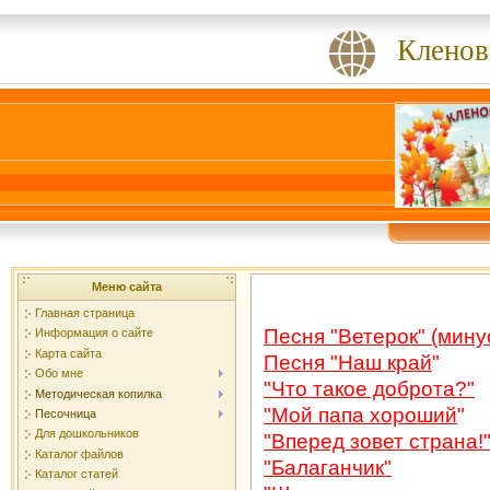
Кленов
Меню сайта
Главная страница
Песня "Ветерок" (мину
Информация о сайте
Карта сайта
Песня "Наш край
"
Обо мне
"Что такое доброта
?"
Методическая копилка
"Мой папа хороший
"
Песочница
Для дошкольников
"Вперед зовет страна!
Каталог файлов
"Балаганчик"
Каталог статей