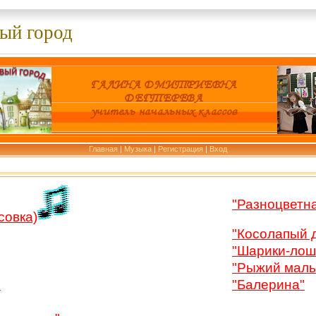
ый город
Главная
|
Музыка
|
Регистрация
|
Вход
"Разноцветна
совка)
"Косолапый 
"Шарики-лош
"Рыжий маль
"
"Балерина"