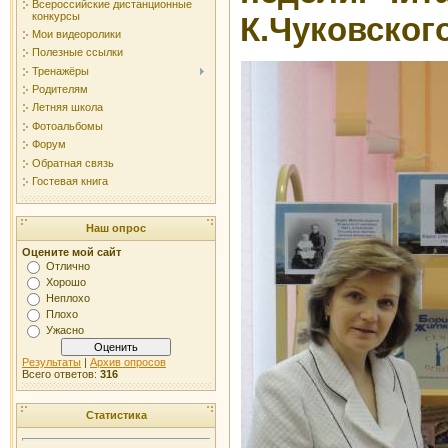
Всероссийские дистанционные
конкурсы
К.Чуковског
Мои видеоролики
Полезные ссылки
Тренажёры
Родителям
Летняя школа
Фотоальбомы
Форум
Обратная связь
Гостевая книга
Наш опрос
Оцените мой сайт
Отлично
Хорошо
Неплохо
Плохо
Ужасно
Результаты
|
Архив опросов
Всего ответов:
316
Статистика