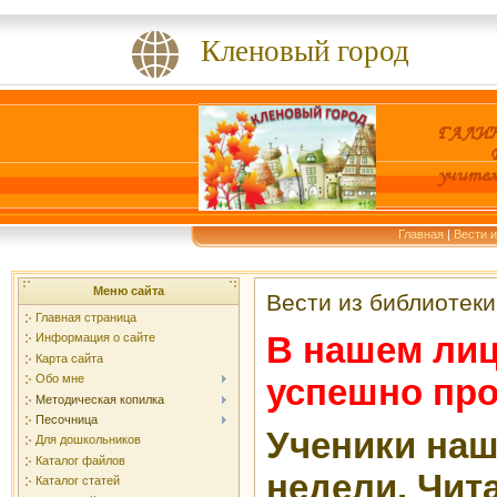
Кленовый город
Главная
|
Вести и
Меню сайта
Вести из библиотеки
Главная страница
В нашем лице
Информация о сайте
Карта сайта
успешно про
Обо мне
Методическая копилка
Песочница
Ученики наш
Для дошкольников
Каталог файлов
недели. Чит
Каталог статей