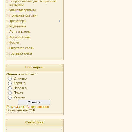
Всероссийские дистанционные
конкурсы
Мои видеоролики
Полезные ссылки
Тренажёры
Родителям
Летняя школа
Фотоальбомы
Форум
Обратная связь
Гостевая книга
Наш опрос
Оцените мой сайт
Отлично
Хорошо
Неплохо
Плохо
Ужасно
Результаты
|
Архив опросов
Всего ответов:
316
Статистика