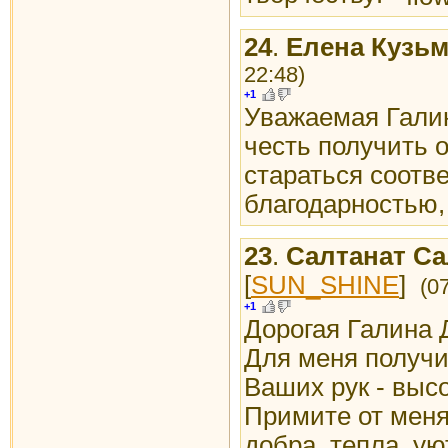
24
.
Елена Кузь
22:48)
+1
Уважаемая Гали
честь получить о
стараться соотве
благодарностью,
23
.
Салтанат С
[
SUN_SHINE
]
(0
+1
Дорогая Галина 
Для меня получи
Ваших рук - высо
Примите от меня
добра, тепла, у