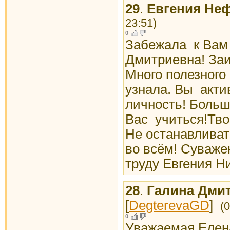
29
.
Евгения Не
23:51)
0
Забежала к Вам
Дмитриевна! За
Много полезного
узнала. Вы акти
личность! Больш
Вас учиться!Тво
Не останавливат
во всём! Суваж
труду Евгения Н
28
.
Галина Дмит
[
DegterevaGD
]
(
0
Уважаемая Елена