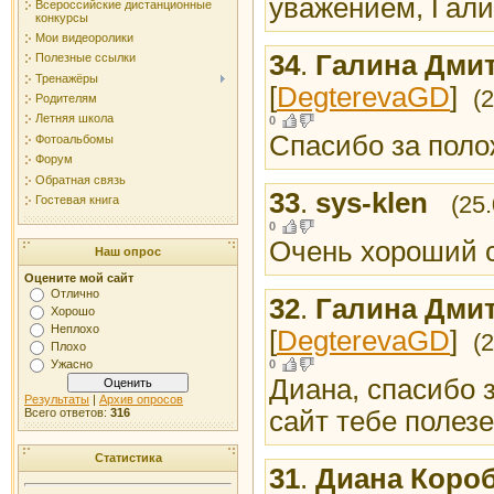
уважением, Гали
Всероссийские дистанционные
конкурсы
Мои видеоролики
34
.
Галина Дмит
Полезные ссылки
Тренажёры
[
DegterevaGD
]
(
Родителям
Летняя школа
0
Спасибо за поло
Фотоальбомы
Форум
Обратная связь
33
.
sys-klen
(25
Гостевая книга
0
Очень хороший с
Наш опрос
Оцените мой сайт
Отлично
32
.
Галина Дмит
Хорошо
Неплохо
[
DegterevaGD
]
(
Плохо
0
Ужасно
Диана, спасибо з
Результаты
|
Архив опросов
Всего ответов:
316
сайт тебе полезе
Статистика
31
.
Диана Коро