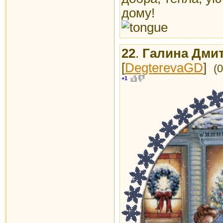
дому!
22
.
Галина Дмит
[
DegterevaGD
]
(
+1