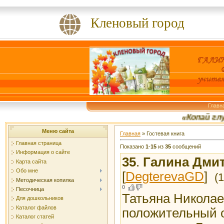
Кленовый город
Главн
«Копай глубже
Меню сайта
Главная
»
Гостевая книга
Главная страница
Показано
1
-
15
из
35
сообщений
Информация о сайте
35
.
Галина Дмит
Карта сайта
Обо мне
[
DegterevaGD
]
(
Методическая копилка
0
Песочница
Татьяна Николае
Для дошкольников
Каталог файлов
положительный о
Каталог статей