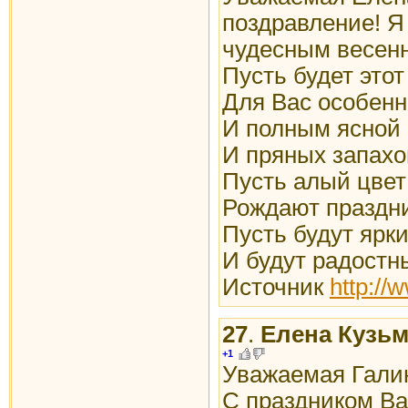
поздравление! Я
чудесным весен
Пусть будет это
Для Вас особен
И полным ясной
И пряных запахо
Пусть алый цвет
Рождают праздни
Пусть будут ярки
И будут радостн
Источник
http://
27
.
Елена Кузь
+1
Уважаемая Гали
С праздником Вас