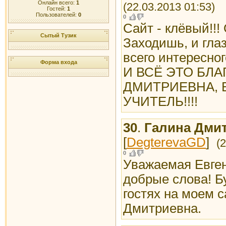
Онлайн всего:
1
(22.03.2013 01:53)
Гостей:
1
Пользователей:
0
0
Сайт - клёвый!!!
Сытый Тузик
Заходишь, и глаз
всего интересног
Форма входа
И ВСЁ ЭТО БЛА
ДМИТРИЕВНА,
УЧИТЕЛЬ!!!!
30
.
Галина Дмит
[
DegterevaGD
]
(
0
Уважаемая Евген
добрые слова! Б
гостях на моем 
Дмитриевна.