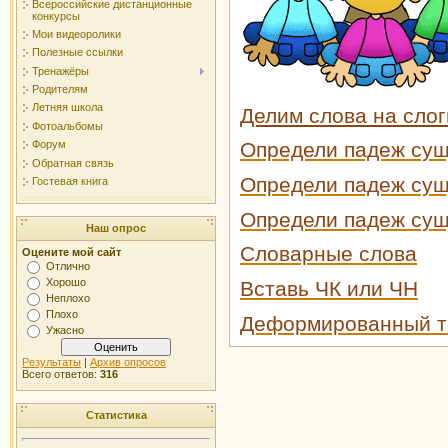
Всероссийские дистанционные
конкурсы
Мои видеоролики
Полезные ссылки
Тренажёры
Родителям
Летняя школа
Делим слова на слог
Фотоальбомы
Форум
Определи падеж су
Обратная связь
Определи падеж су
Гостевая книга
Определи падеж сущ
Наш опрос
Словарные слова
Оцените мой сайт
Отлично
Хорошо
Вставь ЧК или ЧН
Неплохо
Плохо
Деформированный те
Ужасно
Результаты
|
Архив опросов
Всего ответов:
316
Статистика