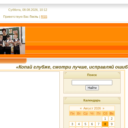
Суббота, 08.08.2026, 10:12
Приветствую Вас
Гость
|
RSS
«Копай глубже, смотри лучше, исправляй ошибки,
Поиск
Календарь
«
Август 2026
»
Пн
Вт
Ср
Чт
Пт
Сб
Вс
1
2
3
4
5
6
7
8
9