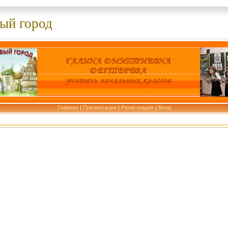
ый город
Главная
|
Презентации
|
Регистрация
|
Вход