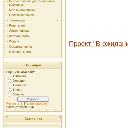
Всероссийские дистанционные
конкурсы
Мои видеоролики
Полезные ссылки
Тренажёры
Родителям
Летняя школа
Фотоальбомы
Форум
Проект "В ожидани
Обратная связь
Гостевая книга
Наш опрос
Оцените мой сайт
Отлично
Хорошо
Неплохо
Плохо
Ужасно
Результаты
|
Архив опросов
Всего ответов:
316
Статистика