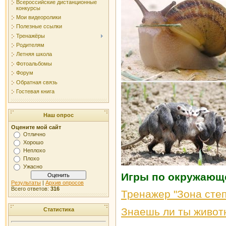
Всероссийские дистанционные
конкурсы
Мои видеоролики
Полезные ссылки
Тренажёры
Родителям
Летняя школа
Фотоальбомы
Форум
Обратная связь
Гостевая книга
Наш опрос
Оцените мой сайт
Отлично
Хорошо
Неплохо
Плохо
Ужасно
Игры по окружающ
Результаты
|
Архив опросов
Всего ответов:
316
Тренажер "Зона сте
Знаешь ли ты живот
Статистика