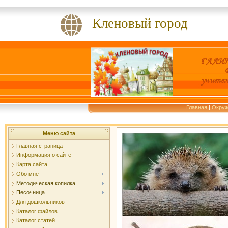
Кленовый город
Главная
|
Окру
Меню сайта
Главная страница
Информация о сайте
Карта сайта
Обо мне
Методическая копилка
Песочница
Для дошкольников
Каталог файлов
Каталог статей