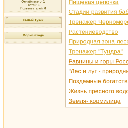
Пищевая цепочка
Онлайн всего:
1
Гостей:
1
Пользователей:
0
Стадии развития ба
Тренажер Черноморс
Сытый Тузик
Растениеводство
Форма входа
Природная зона лес
Тренажер "Тундра"
Равнины и горы Рос
"Лес и луг - природ
Поздемные богатств
Жизнь пресного вод
Земля- кормилица