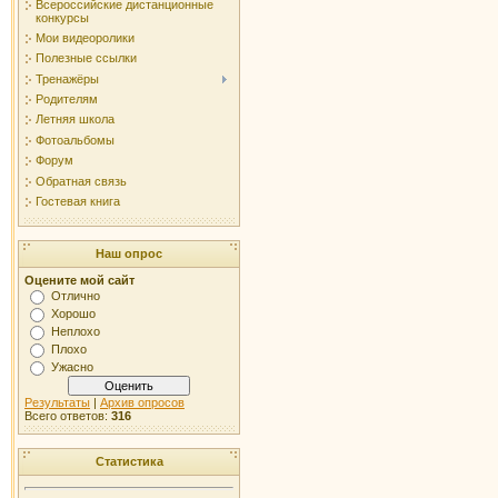
Всероссийские дистанционные
конкурсы
Мои видеоролики
Полезные ссылки
Тренажёры
Родителям
Летняя школа
Фотоальбомы
Форум
Обратная связь
Гостевая книга
Наш опрос
Оцените мой сайт
Отлично
Хорошо
Неплохо
Плохо
Ужасно
Результаты
|
Архив опросов
Всего ответов:
316
Статистика