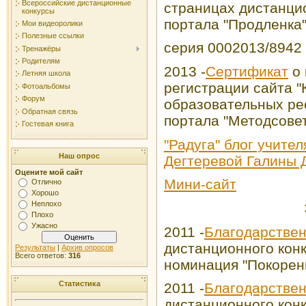
Всероссийские дистанционные
страницах дистанци
конкурсы
портала "Продленка
Мои видеоролики
Полезные ссылки
серия 0002013/8942
Тренажёры
Родителям
2013 -
Сертификат
о 
Летняя школа
регистрации сайта "
Фотоальбомы
Форум
образовательных ре
Обратная связь
портала "Методсове
Гостевая книга
"Радуга" блог учите
Наш опрос
Дегтеревой Галины
Оцените мой сайт
Мини-сайт
Отлично
Хорошо
Неплохо
Плохо
Ужасно
2011 -
Благодарствен
дистанционного конк
Результаты
|
Архив опросов
Всего ответов:
316
номинация "Покорен
Статистика
2011 -
Благодарствен
дистанционного конк