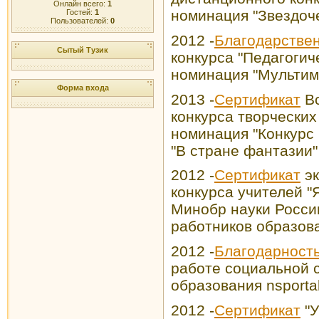
Онлайн всего:
1
номинация "Звездоч
Гостей:
1
Пользователей:
0
2012 -
Благодарстве
Сытый Тузик
конкурса "Педагогич
номинация "Мультим
Форма входа
2013 -
Сертификат
Вс
конкурса творческих 
номинация "Конкурс
"В стране фантазии"
2012 -
Сертификат
эк
конкурса учителей "
Минобр науки Росси
работников образов
2012 -
Благодарност
работе социальной 
образования nsportal
2012 -
Сертификат
"У