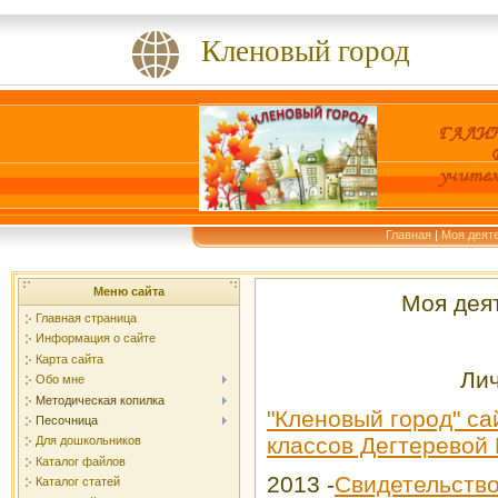
Кленовый город
Главная
|
Моя деяте
Меню сайта
Моя деят
Главная страница
Информация о сайте
Карта сайта
Ли
Обо мне
Методическая копилка
"Кленовый город" са
Песочница
классов Дегтеревой
Для дошкольников
Каталог файлов
2013 -
Свидетельств
Каталог статей