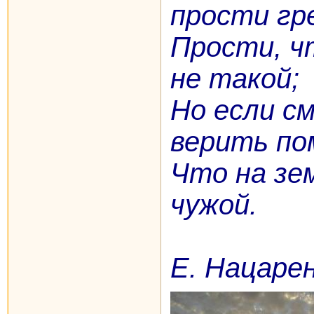
прости гр
Прости, ч
не такой;
Но если с
верить по
Что на зе
чужой.
Е. Нацаре