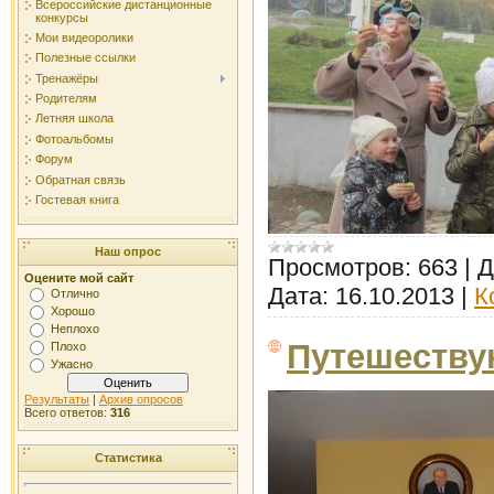
Всероссийские дистанционные
конкурсы
Мои видеоролики
Полезные ссылки
Тренажёры
Родителям
Летняя школа
Фотоальбомы
Форум
Обратная связь
Гостевая книга
Наш опрос
Просмотров:
663
|
Д
Оцените мой сайт
Дата:
16.10.2013
|
К
Отлично
Хорошо
Неплохо
Путешеств
Плохо
Ужасно
Результаты
|
Архив опросов
Всего ответов:
316
Статистика