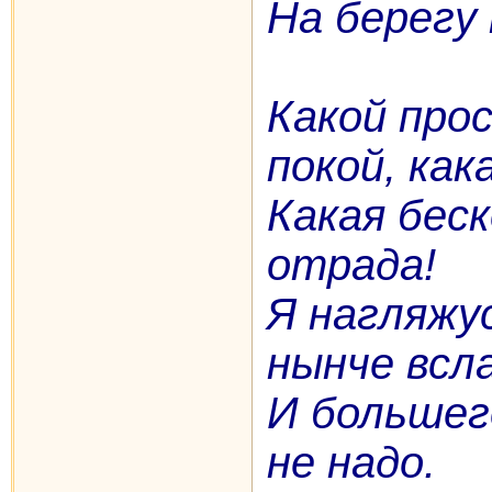
На берегу
Какой прос
покой, как
Какая бес
отрада!
Я нагляжу
нынче всл
И большег
не надо.