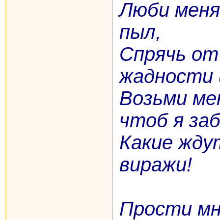
Люби меня
пыл,
Спрячь от
жадности 
Возьми мен
чтоб я за
Какие жду
виражи!
Прости мн